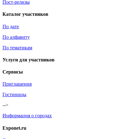
Пост-релизы
Каталог участников
По дате
По алфавиту
По тематикам
Услуги для участников
Сервисы
Приглашения
Гостиницы
-->
Информация о городах
Exponet.ru