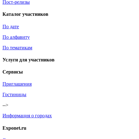
Пост-релизы
Каталог участников
По дате
По алфавиту
По тематикам
Услуги для участников
Сервисы
Приглашения
Гостиницы
-->
Информация о городах
Exponet.ru