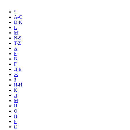
*
A-C
D-K
L
M
N-S
T-Z
А
Б
В
Г
Д-Ё
Ж
З
И-Й
К
Л
М
Н
О
П
Р
С