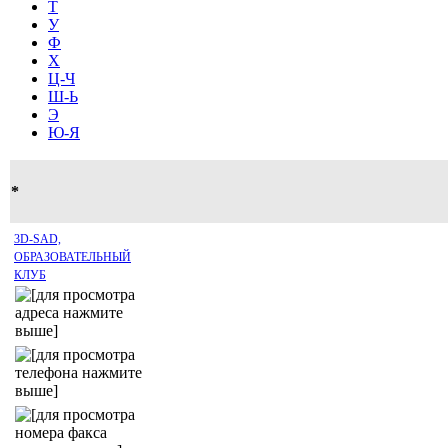
Т
У
Ф
Х
Ц-Ч
Ш-Ь
Э
Ю-Я
*
3D-SAD,
ОБРАЗОВАТЕЛЬНЫЙ
КЛУБ