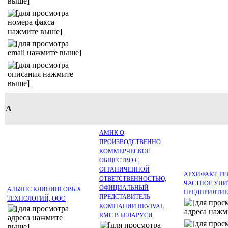
А
АМИК О,
ПРОИЗВОДСТВЕННО-
КОММЕРЧЕСКОЕ
ОБЩЕСТВО С
ОГРАНИЧЕННОЙ
АРХИФАКТ, Р
ОТВЕТСТВЕННОСТЬЮ,
ЧАСТНОЕ УНИ
ОФИЦИАЛЬНЫЙ
АЛЬЯНС КЛИНИНГОВЫХ
ПРЕДПРИЯТИЕ
ПРЕДСТАВИТЕЛЬ
ТЕХНОЛОГИЙ, ООО
КОМПАНИИ REVIVAL
RMC В БЕЛАРУСИ