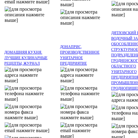
ДЯТЛОВСКИЙ 
ВОДОЧНЫЙ ЗА
ОБОСОБЛЕНН
ДОНАПРИС,
СТРУКТУРНОЕ
ДОМАШНЯЯ КУХНЯ.
ПРОИЗВОДСТВЕННОЕ
ПОДРАЗДЕЛЕН
ЛУЧШИЕ КУЛИНАРНЫЕ
УНИТАРНОЕ
ГРОДНЕНСКО
РЕЦЕПТЫ, ЖУРНАЛ
ПРЕДПРИЯТИЕ
ОБЛАСТНОГО
УНИТАРНОГО
ПРЕДПРИЯТИ
ПРОМЫШЛЕН
ГРОДНОПИЩЕ