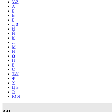
V-Z
А
Б
В
Г
Д-З
И
Й
К
Л
М
Н
О
П
Р
С
Т-У
Ф
Х
Ц-Ь
Э
Ю-Я
A-Q