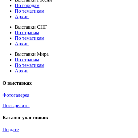
По городам
По тематикам
Архив
Выставки СНГ
По странам
По тематикам
Архив
Выставки Мира
По странам
По тематикам
Архив
О выставках
Фотогалерея
Пост-релизы
Каталог участников
По дате