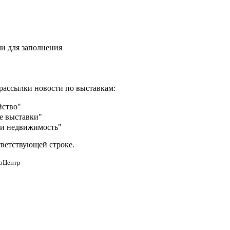
и для заполнения
рассылки новости по выставкам:
йство"
е выставки"
 и недвижимость"
тветствующей строке.
фоЦентр