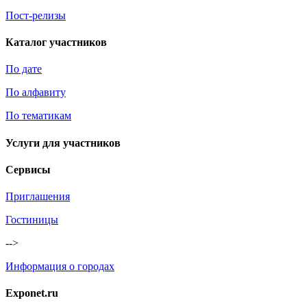
Пост-релизы
Каталог участников
По дате
По алфавиту
По тематикам
Услуги для участников
Сервисы
Приглашения
Гостиницы
-->
Информация о городах
Exponet.ru