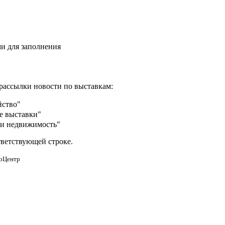
и для заполнения
рассылки новости по выставкам:
йство"
е выставки"
 и недвижимость"
тветствующей строке.
фоЦентр