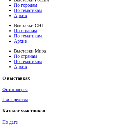
По городам
По тематикам
Архив
Выставки СНГ
По странам
По тематикам
Архив
Выставки Мира
По странам
По тематикам
Архив
О выставках
Фотогалерея
Пост-релизы
Каталог участников
По дате