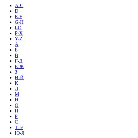
A-C
D
E-F
G-H
I-O
P-X
Y-Z
А
Б
В
Г-Д
Е-Ж
З
И-Й
К
Л
М
Н
О
П
Р
С
Т-Э
Ю-Я