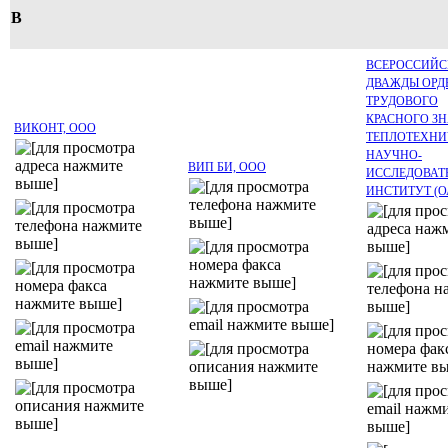
В
ВСЕРОССИЙ
ДВАЖДЫ ОРД
ТРУДОВОГО
КРАСНОГО З
ВИКОНТ, ООО
ТЕПЛОТЕХНИ
НАУЧНО-
ВИП БИ, ООО
ИССЛЕДОВАТ
ИНСТИТУТ (О