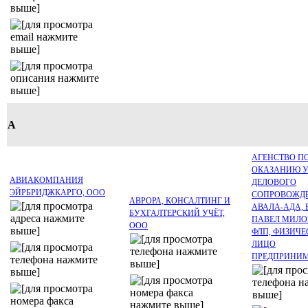
А
АГЕНСТВО П
ОКАЗАНИЮ 
АВИАКОМПАНИЯ
ДЕЛОВОГО
ЭЙРБРИДЖКАРГО, ООО
СОПРОВОЖД
АВРОРА, КОНСАЛТИНГ И
АВАЛА-АДА, 
БУХГАЛТЕРСКИЙ УЧЁТ,
ПАВЕЛ МИЛО
ООО
ФЛП, ФИЗИЧЕ
ЛИЦО
ПРЕДПРИНИМ