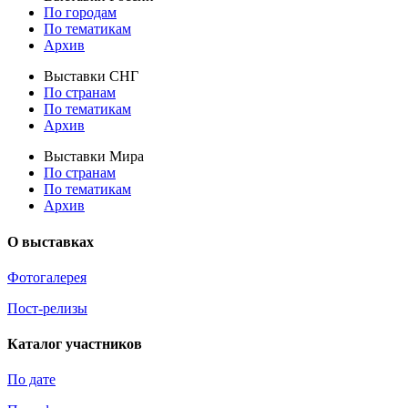
По городам
По тематикам
Архив
Выставки СНГ
По странам
По тематикам
Архив
Выставки Мира
По странам
По тематикам
Архив
О выставках
Фотогалерея
Пост-релизы
Каталог участников
По дате