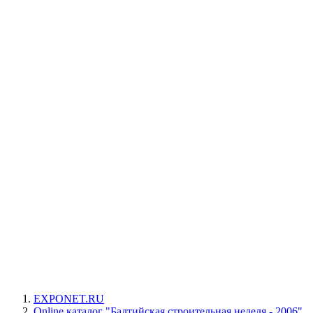
EXPONET.RU
Online каталог "Балтийская строительная неделя - 2006"