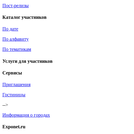
Пост-релизы
Каталог участников
По дате
По алфавиту
По тематикам
Услуги для участников
Сервисы
Приглашения
Гостиницы
-->
Информация о городах
Exponet.ru