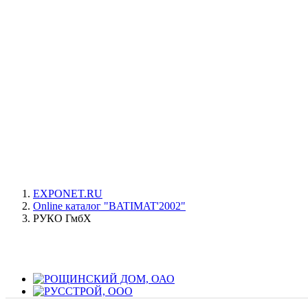
EXPONET.RU
Online каталог "BATIMAT'2002"
РУКО ГмбХ