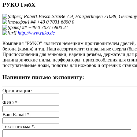
РУКО ГмбХ
Robert-Bosch-StraBe 7-9, Hoizgerlingen 71088, Germanу
## +49 0 7031 6800 0
## +49 0 7031 6800 21
http://www.ruko.de
Компания "РУКО" является немецким производителем дрелей, р
бетона (камня) и т.д. Наш ассортимент: спиральные сверла (быс
Приспособления для зенковки, нарезки резьбы, держатели для
цилиндрические пилы, перфораторы, приспособления для снятия
поступательные ножи, полотна для ножовок и отрезных станко
Напишите письмо экспоненту:
Организация
:
ФИО
*
:
Ваш E-mail
*
:
Текст письма
*
: