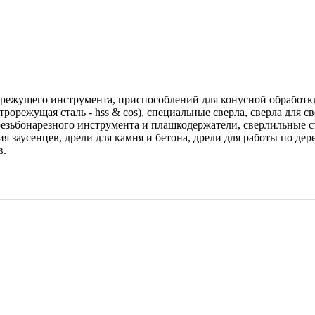
ежущего инструмента, приспособлений для конусной обработки к
трорежущая сталь - hss & cos), специальные сверла, сверла для 
 резьбонарезного инструмента и плашкодержатели, сверлильные
 заусенцев, дрели для камня и бетона, дрели для работы по дере
в.