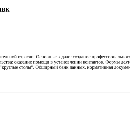
ИВК
5
ительной отрасли. Основные задачи: создание профессионально
ельства: оказание помощи в установлении контактов. Формы дея
 "круглые столы". Обширный банк данных, нормативная докумен