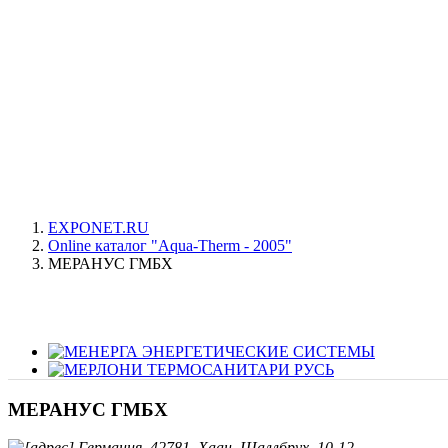
EXPONET.RU
Online каталог "Aqua-Therm - 2005"
МЕРАНУС ГМБХ
МЕРАНУС ГМБХ
Германия, 42781, Хаан, Шаллбрух, 10-12