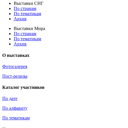
Выставки СНГ
По странам
По тематикам
Архив
Выставки Мира
По странам
По тематикам
Архив
О выставках
Фотогалерея
Пост-релизы
Каталог участников
По дате
По алфавиту
По тематикам