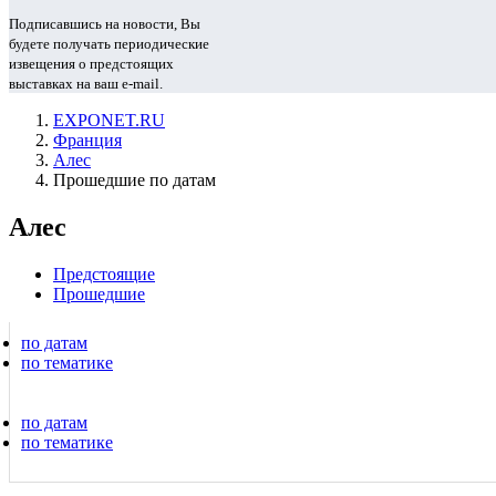
Подписавшись на новости, Вы
будете получать периодические
извещения о предстоящих
выставках на ваш e-mail.
EXPONET.RU
Франция
Алес
Прошедшие по датам
Алес
Предстоящие
Прошедшие
по датам
по тематике
по датам
по тематике