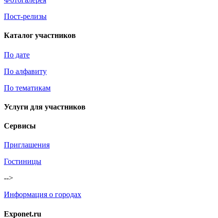
Пост-релизы
Каталог участников
По дате
По алфавиту
По тематикам
Услуги для участников
Сервисы
Приглашения
Гостиницы
-->
Информация о городах
Exponet.ru