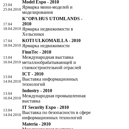
Model Expo - 2010
23.04
Ярмарка мини-моделей и
25.04.2010
моделирования
K"OPA HUS UTOMLANDS -
2010
17.04
18.04.2010
Ярмарка недвижимости в
Хельсинки
KOTI ULKOMAILLA - 2010
17.04
18.04.2010
Ярмарка недвижимости
FinnTec - 2010
Международная выставка
13.04
16.04.2010
мeтaллooбpaбaтывaющeй и
cтaнкocтpoитeльнoй oтpacлeй
ICT - 2010
13.04
Выставка информационных
14.04.2010
технологий
Industry - 2010
13.04
Международная промышленная
16.04.2010
выставка
IT Security Expo - 2010
13.04
Выставка по безопасности в сфере
14.04.2010
информационных технологий
Materia - 2010