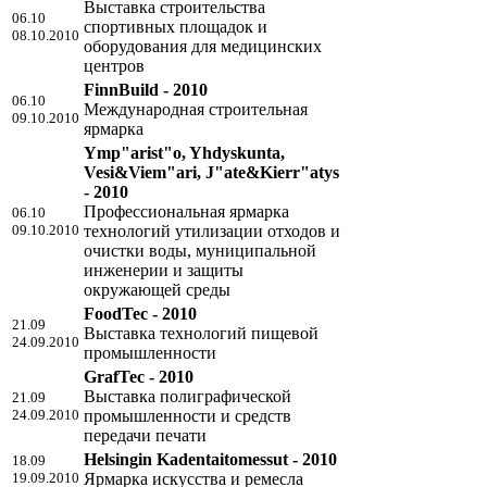
Выставка строительства
06.10
спортивных площадок и
08.10.2010
оборудования для медицинских
центров
FinnBuild - 2010
06.10
Международная строительная
09.10.2010
ярмарка
Ymp"arist"o, Yhdyskunta,
Vesi&Viem"ari, J"ate&Kierr"atys
- 2010
Профессиональная ярмарка
06.10
09.10.2010
технологий утилизации отходов и
очистки воды, муниципальной
инженерии и защиты
окружающей среды
FoodTec - 2010
21.09
Выставка технологий пищевой
24.09.2010
промышленности
GrafTec - 2010
Выставка полиграфической
21.09
24.09.2010
промышленности и средств
передачи печати
Helsingin Kadentaitomessut - 2010
18.09
19.09.2010
Ярмарка искусства и ремесла