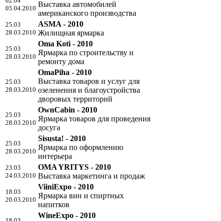
02.04
Выставка автомобилей
05.04.2010
американского производства
ASMA - 2010
25.03
28.03.2010
Жилищная ярмарка
Oma Koti - 2010
25.03
Ярмарка по строительству и
28.03.2010
ремонту дома
OmaPiha - 2010
Выставка товаров и услуг для
25.03
28.03.2010
озеленения и благоустройства
дворовых территорий
OwnCabin - 2010
25.03
Ярмарка товаров для проведения
28.03.2010
досуга
Sisusta! - 2010
25.03
Ярмарка по оформлению
28.03.2010
интерьера
OMA YRITYS - 2010
23.03
24.03.2010
Выставка маркетинга и продаж
ViiniExpo - 2010
18.03
Ярмарка вин и спиртных
20.03.2010
напитков
WineExpo - 2010
18.03