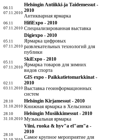
Helsingin Antiikki-ja Taidemessut -
06.11
2010
07.11.2010
Антикварная ярмарка
HifiExpo - 2010
06.11
07.11.2010
Специализированная выставка
Digiexpo - 2010
Ярмарка цифровых
05.11
07.11.2010
развлекательных технологий для
публики
SkiExpo - 2010
05.11
Ярмарка товаров для зимних
07.11.2010
видов спорта
GIS expo - Paikkatietomarkkinat -
2010
02.11
03.11.2010
Выставка геоинформационных
систем
Helsingin Kirjamessut - 2010
28.10
31.10.2010
Книжная ярмарка в Хельсинки
Helsingin Musiikkimessut - 2010
28.10
31.10.2010
Музыкальная ярмарка
Viini, ruoka & hyv"a el"am"a -
2010
28.10
Самое крупное мероприятие для
31.10.2010