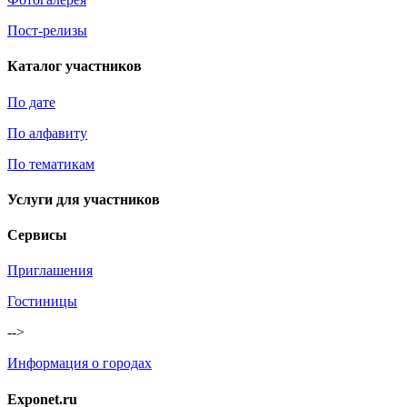
Пост-релизы
Каталог участников
По дате
По алфавиту
По тематикам
Услуги для участников
Сервисы
Приглашения
Гостиницы
-->
Информация о городах
Exponet.ru