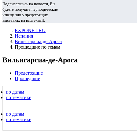
Подписавшись на новости, Вы
будете получать периодические
извещения о предстоящих
выставках на ваш e-mail.
EXPONET.RU
Испания
Вильягарсиа-де-Ароса
Прошедшие по темам
Вильягарсиа-де-Ароса
Предстоящие
Прошедшие
по датам
по тематике
по датам
по тематике