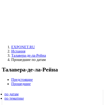
EXPONET.RU
Испания
Талавера-де-ла-Рейна
Прошедшие по датам
Талавера-де-ла-Рейна
Предстоящие
Прошедшие
по датам
по тематике