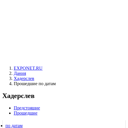
EXPONET.RU
Дания
Хадерслев
Прошедшие по датам
Хадерслев
Предстоящие
Прошедшие
по датам