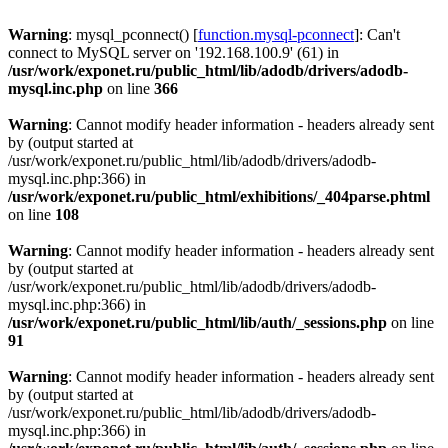
Warning
: mysql_pconnect() [
function.mysql-pconnect
]: Can't
connect to MySQL server on '192.168.100.9' (61) in
/usr/work/exponet.ru/public_html/lib/adodb/drivers/adodb-
mysql.inc.php
on line
366
Warning
: Cannot modify header information - headers already sent
by (output started at
/usr/work/exponet.ru/public_html/lib/adodb/drivers/adodb-
mysql.inc.php:366) in
/usr/work/exponet.ru/public_html/exhibitions/_404parse.phtml
on line
108
Warning
: Cannot modify header information - headers already sent
by (output started at
/usr/work/exponet.ru/public_html/lib/adodb/drivers/adodb-
mysql.inc.php:366) in
/usr/work/exponet.ru/public_html/lib/auth/_sessions.php
on line
91
Warning
: Cannot modify header information - headers already sent
by (output started at
/usr/work/exponet.ru/public_html/lib/adodb/drivers/adodb-
mysql.inc.php:366) in