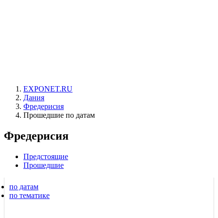
EXPONET.RU
Дания
Фредериcия
Прошедшие по датам
Фредериcия
Предстоящие
Прошедшие
по датам
по тематике