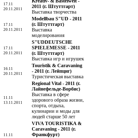
Kreativ- & Bastelwelt -
17.11
2011
(г. Штуттгарт)
20.11.2011
Выставка творчества
Modellbau S"UD - 2011
(г. Штуттгарт)
17.11
20.11.2011
Выставка
моделирования
S"UDDEUTSCHE
SPIELEMESSE - 2011
17.11
20.11.2011
(г. Штуттгарт)
Выставка игр и игрушек
Touristik & Caravaning
16.11
- 2011
(г. Лейпциг)
20.11.2011
Туристическая выставка
Regional Vital - 2011
(г.
Лайнефельде-Ворбис)
Выставка в сфере
11.11
здорового образа жизни,
13.11.2011
спорта, отдыха,
кулинарии и моды для
людей старше 50 лет
VIVA TOURISTIKA &
Caravaning - 2011
(г.
Франкфурт)
11.11