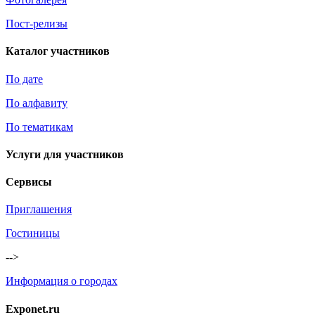
Пост-релизы
Каталог участников
По дате
По алфавиту
По тематикам
Услуги для участников
Сервисы
Приглашения
Гостиницы
-->
Информация о городах
Exponet.ru