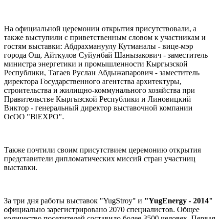
На официальной церемонии открытия присутствовали, а
также выступили с приветственным словом к участникам и
гостям выставки: Абдрахмануулу Кутманалы - вице-мэр
города Ош, Айткулов Суйунбай Шанызакович - заместитель
министра энергетики и промышленности Кыргызской
Республики, Тагаев Руслан Абдыжапарович - заместитель
директора Государственного агентства архитектуры,
строительства и жилищно-коммунального хозяйства при
Правительстве Кыргызской Республики и Линовицкий
Виктор - генеральный директор выставочной компании
ОсОО "BiEXPO".
Также почтили своим присутствием церемонию открытия
представители дипломатических миссий стран участниц
выставки.
За три дня работы выставок "YugStroy" и
"YugEnergy - 2014"
официально зарегистрировано 2070 специалистов. Общее
количество посетителей составило более 3500 человек. Первая