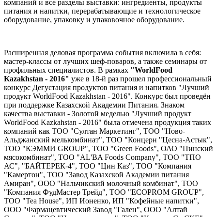
компаний и все разделы выставки: ингредиенты, продукты
питания и напитки, перерабатывающие и технологическое
оборудование, упаковку и упаковочное оборудование.
Расширенная деловая программа события включила в себя:
мастер-классы от лучших шеф-поваров, а также семинары от
профильных специалистов. В рамках
"WorldFood
Kazakhstan - 2016"
уже в 18-й раз прошел профессиональный
конкурс Дегустация продуктов питания и напитков "Лучший
продукт WorldFood Kazakhstan - 2016". Конкурс был проведён
при поддержке Казахской Академии Питания. Знаком
качества выставки - Золотой меделью "Лучший продукт
WorldFood Kazkahstan - 2016" была отмечена продукция таких
компаний как ТОО "Султан Маркетинг", ТОО "Ново-
Альджанский мелькомбинат", ТОО "Концерн "Цесна-Астык",
ТОО "КЭММИ GROUP", TOO "Green Foods", ОАО "Пинский
мясокомбинат", ТОО "АL'BA Foods Company", ТОО "ТПО
АС", "БАЙТЕРЕК-4", ТОО "Цин Каз", ТОО "Компания
"Камертон", ТОО "Завод Казахской Академии питания
Амиран", ООО "Нальчикский молочный комбинат", ТОО
"Компания ФудМастер Трейд", ТОО "ECOPROM GROUP",
ТОО "Tea House", ИП Ионенко, ИП "Кофейные напитки",
ООО "Фармацевтический Завод "Гален", ООО "Алтай