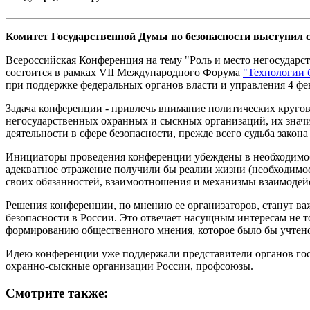
Комитет Государственной Думы по безопасности выступил 
Всероссийская Конференция на тему "Роль и место негосударс
состоится в рамках VII Международного Форума
"Технологии 
при поддержке федеральных органов власти и управления 4 фе
Задача конференции - привлечь внимание политических круго
негосударственных охранных и сыскных организаций, их значи
деятельности в сфере безопасности, прежде всего судьба закон
Инициаторы проведения конференции убеждены в необходимост
адекватное отражение получили бы реалии жизни (необходим
своих обязанностей, взаимоотношения и механизмы взаимодейс
Решения конференции, по мнению ее организаторов, станут в
безопасности в России. Это отвечает насущным интересам не т
формированию общественного мнения, которое было бы учтено
Идею конференции уже поддержали представители органов гос
охранно-сыскные организации России, профсоюзы.
Смотрите также: