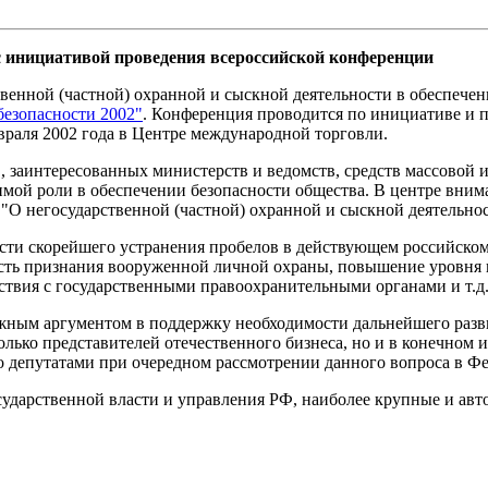
с инициативой проведения всероссийской конференции
твенной (частной) охранной и сыскной деятельности в обеспече
безопасности 2002"
. Конференция проводится по инициативе и 
враля 2002 года в Центре международной торговли.
в, заинтересованных министерств и ведомств, средств массово
мой роли в обеспечении безопасности общества. В центре вним
а "О негосударственной (частной) охранной и сыскной деятельно
и скорейшего устранения пробелов в действующем российском з
ость признания вооруженной личной охраны, повышение уровня
твия с государственными правоохранительными органами и т.д.
ажным аргументом в поддержку необходимости дальнейшего разв
олько представителей отечественного бизнеса, но и в конечном 
 депутатами при очередном рассмотрении данного вопроса в Ф
ударственной власти и управления РФ, наиболее крупные и авт