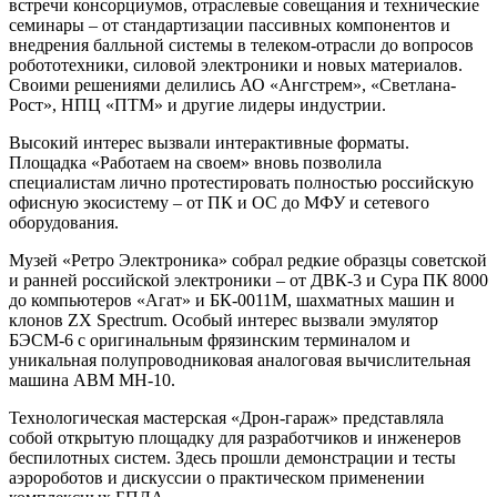
встречи консорциумов, отраслевые совещания и технические
семинары – от стандартизации пассивных компонентов и
внедрения балльной системы в телеком-отрасли до вопросов
робототехники, силовой электроники и новых материалов.
Своими решениями делились АО «Ангстрем», «Светлана-
Рост», НПЦ «ПТМ» и другие лидеры индустрии.
Высокий интерес вызвали интерактивные форматы.
Площадка «Работаем на своем» вновь позволила
специалистам лично протестировать полностью российскую
офисную экосистему – от ПК и ОС до МФУ и сетевого
оборудования.
Музей «Ретро Электроника» собрал редкие образцы советской
и ранней российской электроники – от ДВК-3 и Сура ПК 8000
до компьютеров «Агат» и БК-0011М, шахматных машин и
клонов ZX Spectrum. Особый интерес вызвали эмулятор
БЭСМ-6 с оригинальным фрязинским терминалом и
уникальная полупроводниковая аналоговая вычислительная
машина АВМ МН-10.
Технологическая мастерская «Дрон-гараж» представляла
собой открытую площадку для разработчиков и инженеров
беспилотных систем. Здесь прошли демонстрации и тесты
аэророботов и дискуссии о практическом применении