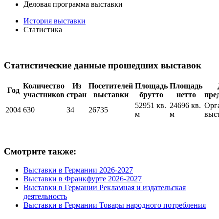
Деловая программа выставки
История выставки
Статистика
Статистические данные прошедших выставок
Количество
Из
Посетителей
Площадь
Площадь
Год
участников
стран
выставки
брутто
нетто
пре
52951 кв.
24696 кв.
Орг
2004
630
34
26735
м
м
выс
Смотрите также:
Выставки в Германии 2026-2027
Выставки в Франкфурте 2026-2027
Выставки в Германии Рекламная и издательская
деятельность
Выставки в Германии Товары народного потребления