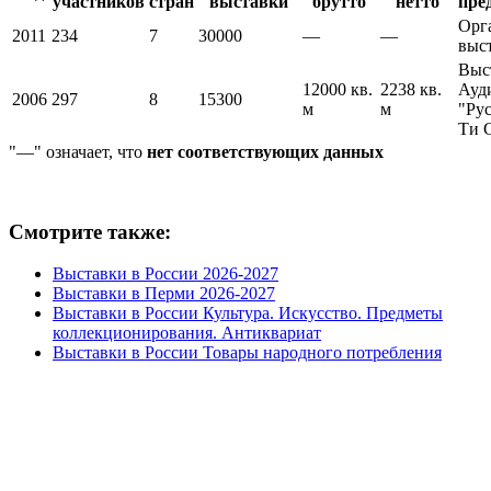
участников
стран
выставки
брутто
нетто
пре
Орг
2011
234
7
30000
—
—
выс
Выс
12000 кв.
2238 кв.
Ауд
2006
297
8
15300
м
м
"Ру
Ти 
"—" означает, что
нет соответствующих данных
Смотрите также:
Выставки в России 2026-2027
Выставки в Перми 2026-2027
Выставки в России Культура. Искусство. Предметы
коллекционирования. Антиквариат
Выставки в России Товары народного потребления