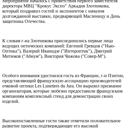
Мероприятие началось с приветствия первого заместителя
директора МВЦ "Крокус Экспо" Аркадия Злотникова,
который поздравил гостей и экспонентов с началом
долгожданной выставки, предваряющей Масленицу и День
защитника Отечества.
К словам г-на Злотникова присоединились первые лица
ведущих оптических компаний: Евгений Гревцов ("Нью-
Оптика"), Валерий Иванидзе ("Интероптик"), Дмитрий
Митюков ("Абиум"), Виктория Чижова ("Совер-М").
Особого внимания удостоился гость из Франции, г-н Пэнтон,
представляющий французскую ассоциацию производителей
очковой оптики Les Lunetiers du Jura. Он выразил признание
организаторам, которые любезно предоставили французским
компаниям комплексный стенд для демонстрации своих
изделий.
Высокопоставленные гости также отметили положительное
развитие проекта, подтверждающее его высокий