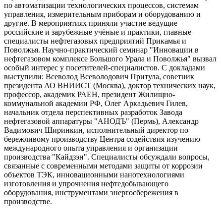
по автоматизации технологических процессов, системам
управления, измерительным приборам и оборудованию и
другие. В мероприятиях приняли участие ведущие
российские и зарубежные учёные и практики, главные
специалисты нефтегазовых предприятий Прикамья и
Поволжья. Научно-практический семинар "Инновации в
нефтегазовом комплексе Большого Урала и Поволжья" вызвал
особый интерес у посетителей-специалистов. С докладами
выступили: Всеволод Всеволодович Притула, советник
президента АО ВНИИСТ (Москва), доктор технических наук,
профессор, академик РАЕН, президент Жилищно-
коммунальной академии РФ, Олег Аркадьевич Гилев,
начальник отдела перспективных разработок Завода
нефтегазовой аппаратуры "АНОДЪ" (Пермь), Александр
Вадимович Ширинкин, исполнительный директор по
бережливому производству Центра содействия изучению
международного опыта управления и организации
производства "Кайдзэн". Специалисты обсуждали вопросы,
связанные с современными методами защиты от коррозии
объектов ТЭК, инновационными нанотехнологиями
изготовления и упрочнения нефтедобывающего
оборудования, инструментами энергосбережения в
производстве.