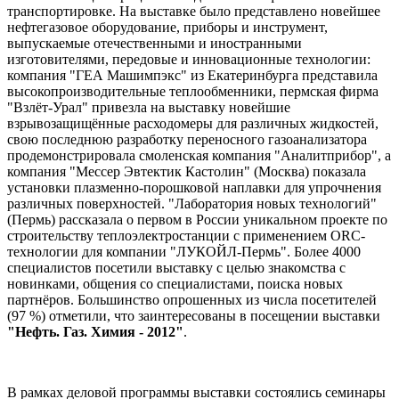
транспортировке. На выставке было представлено новейшее
нефтегазовое оборудование, приборы и инструмент,
выпускаемые отечественными и иностранными
изготовителями, передовые и инновационные технологии:
компания "ГЕА Машимпэкс" из Екатеринбурга представила
высокопроизводительные теплообменники, пермская фирма
"Взлёт-Урал" привезла на выставку новейшие
взрывозащищённые расходомеры для различных жидкостей,
свою последнюю разработку переносного газоанализатора
продемонстрировала смоленская компания "Аналитприбор", а
компания "Мессер Эвтектик Кастолин" (Москва) показала
установки плазменно-порошковой наплавки для упрочнения
различных поверхностей. "Лаборатория новых технологий"
(Пермь) рассказала о первом в России уникальном проекте по
строительству теплоэлектростанции с применением ORC-
технологии для компании "ЛУКОЙЛ-Пермь". Более 4000
специалистов посетили выставку с целью знакомства с
новинками, общения со специалистами, поиска новых
партнёров. Большинство опрошенных из числа посетителей
(97 %) отметили, что заинтересованы в посещении выставки
"Нефть. Газ. Химия - 2012"
.
В рамках деловой программы выставки состоялись семинары