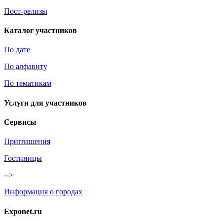
Пост-релизы
Каталог участников
По дате
По алфавиту
По тематикам
Услуги для участников
Сервисы
Приглашения
Гостиницы
-->
Информация о городах
Exponet.ru