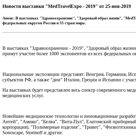
Новости выставки "MedTravelExpo - 2019" от 25-ноя-2019
Анонс:
В выставках "Здравоохранение", "Здоровый образ жизни", "MedTra
федеральных округов России и 35 стран мира.
В выставках "Здравоохранение - 2019", "Здоровый образ жизни
примут участие более 1000 экспонентов из всех федеральных ок
Национальные экспозиции представят: Венгрия, Германия, Исп
субъектов РФ, а также "дни" Италии, Греции и Испании с уча
На выставках будет представлен весь спектр современного ме
медицинских услуг.
Новейшие медицинские технологии и инновационные разработ
Антей", "Амико", "Белва", "Вита-Пул", Елатомский приборный
корпорация), "Полимерные изделия", "Тривес", "Физиотехника", 
Sonoscape, Stormoff и другие.