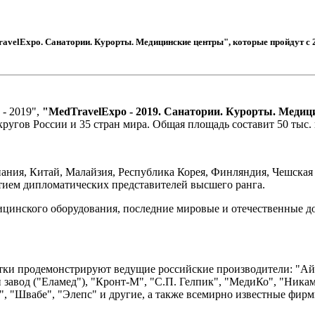
velExpo. Санатории. Курорты. Медицинские центры", которые пройдут с 2 п
 - 2019",
"MedTravelExpo - 2019. Санатории. Курорты. Меди
ругов России и 35 стран мира. Общая площадь составит 50 тыс. 
ания, Китай, Малайзия, Республика Корея, Финляндия, Чешская
стием дипломатических представителей высшего ранга.
дицинского оборудования, последние мировые и отечественные до
ки продемонстрируют ведущие российские производители: "Ай
 завод ("Еламед"), "Кронт-М", "С.П. Гелпик", "МедиКо", "Ника
"Швабе", "Элепс" и другие, а также всемирно известные фирмы Bo