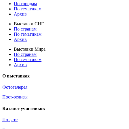
По городам
По тематикам
Архив
Выставки СНГ
По странам
По тематикам
Архив
Выставки Мира
По странам
По тематикам
Архив
О выставках
Фотогалерея
Пост-релизы
Каталог участников
По дате