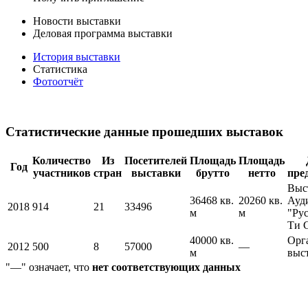
Новости выставки
Деловая программа выставки
История выставки
Статистика
Фотоотчёт
Статистические данные прошедших выставок
Количество
Из
Посетителей
Площадь
Площадь
Год
участников
стран
выставки
брутто
нетто
пре
Выс
36468 кв.
20260 кв.
Ауд
2018
914
21
33496
м
м
"Ру
Ти 
40000 кв.
Орг
2012
500
8
57000
—
м
выс
"—" означает, что
нет соответствующих данных