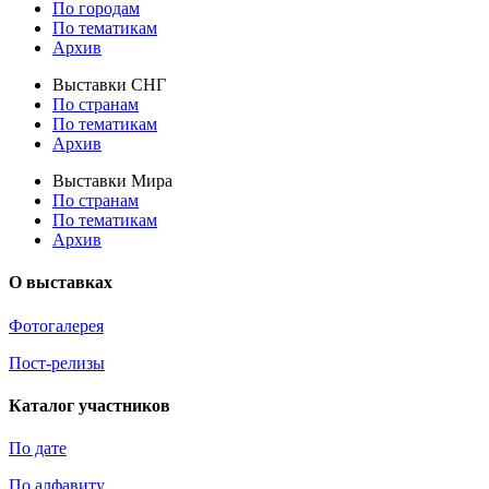
По городам
По тематикам
Архив
Выставки СНГ
По странам
По тематикам
Архив
Выставки Мира
По странам
По тематикам
Архив
О выставках
Фотогалерея
Пост-релизы
Каталог участников
По дате
По алфавиту