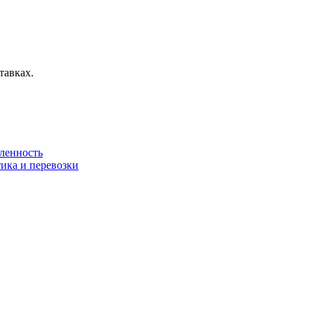
тавках.
ленность
тика и перевозки