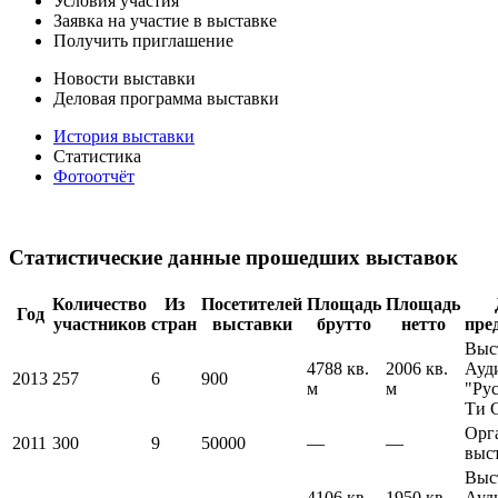
Условия участия
Заявка на участие в выставке
Получить приглашение
Новости выставки
Деловая программа выставки
История выставки
Статистика
Фотоотчёт
Статистические данные прошедших выставок
Количество
Из
Посетителей
Площадь
Площадь
Год
участников
стран
выставки
брутто
нетто
пре
Выс
4788 кв.
2006 кв.
Ауд
2013
257
6
900
м
м
"Ру
Ти 
Орг
2011
300
9
50000
—
—
выс
Выс
4106 кв.
1950 кв.
Ауд