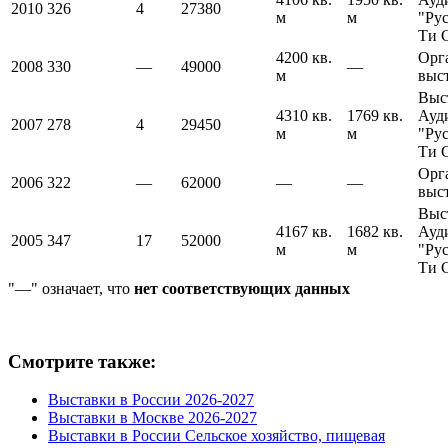
2010
326
4
27380
м
м
"Ру
Ти 
4200 кв.
Орг
2008
330
—
49000
—
м
выс
Выс
4310 кв.
1769 кв.
Ауд
2007
278
4
29450
м
м
"Ру
Ти 
Орг
2006
322
—
62000
—
—
выс
Выс
4167 кв.
1682 кв.
Ауд
2005
347
17
52000
м
м
"Ру
Ти 
"—" означает, что
нет соответствующих данных
Смотрите также:
Выставки в России 2026-2027
Выставки в Москве 2026-2027
Выставки в России Сельское хозяйство, пищевая