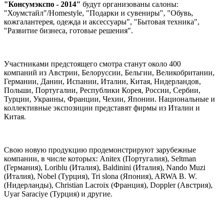
"Консумэкспо - 2014"
будут организованы салоны:
"Хоумстайл"/Homestyle, "Подарки и сувениры", "Обувь,
кожгалантерея, одежда и аксессуары", "Бытовая техника",
"Развитие бизнеса, готовые решения".
Участниками предстоящего смотра станут около 400
компаний из Австрии, Белоруссии, Бельгии, Великобритании,
Германии, Дании, Испании, Италии, Китая, Нидерландов,
Польши, Португалии, Республики Корея, России, Сербии,
Турции, Украины, Франции, Чехии, Японии. Национальные и
коллективные экспозиции представят фирмы из Италии и
Китая.
Свою новую продукцию продемонстрируют зарубежные
компании, в числе которых: Anitex (Португалия), Seltman
(Германия), Loriblu (Италия), Baldinini (Италия), Nando Muzi
(Италия), Nobel (Турция), Tri slona (Япония), ARWA B. W.
(Нидерланды), Christian Lacroix (Франция), Doppler (Австрия),
Uyar Saraciye (Турция) и другие.