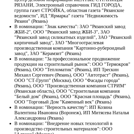
РЯЗАНИ, Электронный справочник ГИД ГОРОДА,
группа газет СТРОЙКА, областная газета "Рязанские
ведомости", ИД "Ярмарка" газета "Недвижимость
Рязани" (Рязань)
В номинации: "Знак качества": ЗАО "Рязанский завод
ЖБИ-2", ООО "Рязанский завод ЖБИ-3", ЗАО
"Рязанский завод силикатных изделий", ЗАО "Рязанский
кирпичный завод", ЗАО "Многоотраслевая
производственная компания "Картонно-рубероидный
завод", ЗАО "Керамзит" (Рязань)
В номинации: "За профессиональное продвижение
продукции на строительный рынок": ООО "Термокров"
(Рязань), ООО "Тепломатик" (Рязань), ИП Трескин
Михаил Сергеевич (Рязань), ООО "Автотраст" (Рязань),
ООО "СТ-Групп" (Москва), ООО "Фасады города"
(Рязань), ООО "Производственная компания СТРИМ"
(Рязанская область), ООО "Строительная компания
"Белый дом" (Рязань), ООО "Красная площадь" (Рязань),
ООО "Торговый Дом "Каменный век" (Рязань)
В номинации: "Верность качеству": ИП Козина
Валентина Ивановна (Воронеж), ИП Митясева Наталья
Александровна (Рязань)
В номинации: "Внедрение новых технологий в
производство строительных материалов": ООО