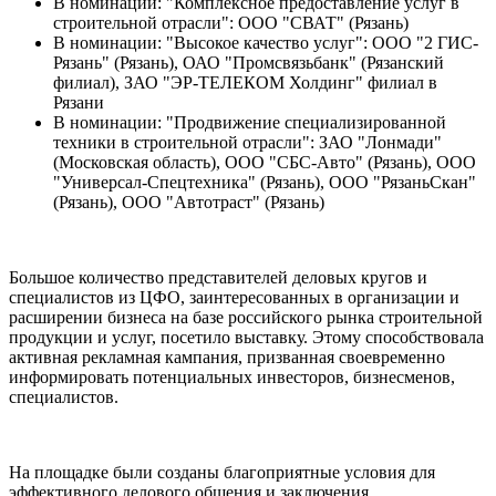
В номинации: "Комплексное предоставление услуг в
строительной отрасли": ООО "СВАТ" (Рязань)
В номинации: "Высокое качество услуг": ООО "2 ГИС-
Рязань" (Рязань), ОАО "Промсвязьбанк" (Рязанский
филиал), ЗАО "ЭР-ТЕЛЕКОМ Холдинг" филиал в
Рязани
В номинации: "Продвижение специализированной
техники в строительной отрасли": ЗАО "Лонмади"
(Московская область), ООО "СБС-Авто" (Рязань), ООО
"Универсал-Спецтехника" (Рязань), ООО "РязаньСкан"
(Рязань), ООО "Автотраст" (Рязань)
Большое количество представителей деловых кругов и
специалистов из ЦФО, заинтересованных в организации и
расширении бизнеса на базе российского рынка строительной
продукции и услуг, посетило выставку. Этому способствовала
активная рекламная кампания, призванная своевременно
информировать потенциальных инвесторов, бизнесменов,
специалистов.
На площадке были созданы благоприятные условия для
эффективного делового общения и заключения