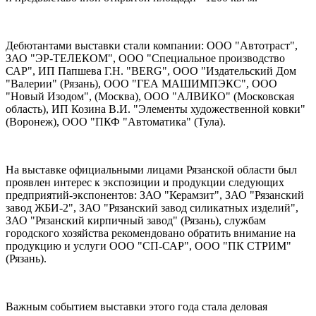
Дебютантами выставки стали компании: ООО "Автотраст",
ЗАО "ЭР-ТЕЛЕКОМ", ООО "Специальное производство
САР", ИП Папшева Г.Н. "BERG", ООО "Издательский Дом
"Валерии" (Рязань), ООО "ГЕА МАШИМПЭКС", ООО
"Новый Изодом", (Москва), ООО "АЛВИКО" (Московская
область), ИП Козина В.И. "Элементы художественной ковки"
(Воронеж), ООО "ПКФ "Автоматика" (Тула).
На выставке официальными лицами Рязанской области был
проявлен интерес к экспозиции и продукции следующих
предприятий-экспонентов: ЗАО "Керамзит", ЗАО "Рязанский
завод ЖБИ-2", ЗАО "Рязанский завод силикатных изделий",
ЗАО "Рязанский кирпичный завод" (Рязань), службам
городского хозяйства рекомендовано обратить внимание на
продукцию и услуги ООО "СП-САР", ООО "ПК СТРИМ"
(Рязань).
Важным событием выставки этого года стала деловая