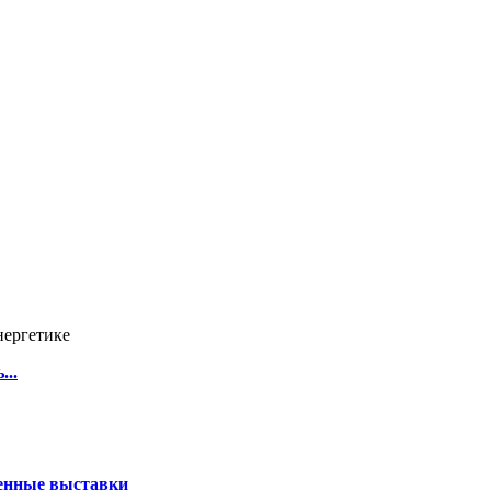
нергетике
...
нные выставки