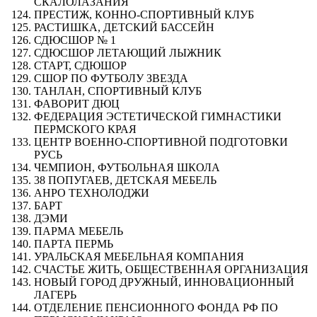
СКАЛОЛАЗАНИЯ
ПРЕСТИЖ, КОННО-СПОРТИВНЫЙ КЛУБ
РАСТИШКА, ДЕТСКИЙ БАССЕЙН
СДЮСШОР № 1
СДЮСШОР ЛЕТАЮЩИЙ ЛЫЖНИК
СТАРТ, СДЮШОР
СШОР ПО ФУТБОЛУ ЗВЕЗДА
ТАНЛАН, СПОРТИВНЫЙ КЛУБ
ФАВОРИТ ДЮЦ
ФЕДЕРАЦИЯ ЭСТЕТИЧЕСКОЙ ГИМНАСТИКИ
ПЕРМСКОГО КРАЯ
ЦЕНТР ВОЕННО-СПОРТИВНОЙ ПОДГОТОВКИ
РУСЬ
ЧЕМПИОН, ФУТБОЛЬНАЯ ШКОЛА
38 ПОПУГАЕВ, ДЕТСКАЯ МЕБЕЛЬ
АНРО ТЕХНОЛОДЖИ
БАРТ
ДЭМИ
ПАРМА МЕБЕЛЬ
ПАРТА ПЕРМЬ
УРАЛЬСКАЯ МЕБЕЛЬНАЯ КОМПАНИЯ
СЧАСТЬЕ ЖИТЬ, ОБЩЕСТВЕННАЯ ОРГАНИЗАЦИЯ
НОВЫЙ ГОРОД ДРУЖНЫЙ, ИННОВАЦИОННЫЙ
ЛАГЕРЬ
ОТДЕЛЕНИЕ ПЕНСИОННОГО ФОНДА РФ ПО