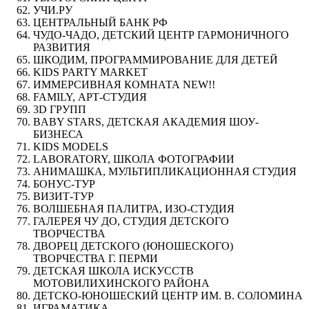
УЧИ.РУ
ЦЕНТРАЛЬНЫЙ БАНК РФ
ЧУДО-ЧАДО, ДЕТСКИЙ ЦЕНТР ГАРМОНИЧНОГО
РАЗВИТИЯ
ШКОДИМ, ПРОГРАММИРОВАНИЕ ДЛЯ ДЕТЕЙ
KIDS PARTY MARKET
ИММЕРСИВНАЯ КОМНАТА NEW!!
FAMILY, АРТ-СТУДИЯ
3D ГРУПП
BABY STARS, ДЕТСКАЯ АКАДЕМИЯ ШОУ-
БИЗНЕСА
KIDS MODELS
LABORATORY, ШКОЛА ФОТОГРАФИИ
АНИМАШКА, МУЛЬТИПЛИКАЦИОННАЯ СТУДИЯ
БОНУС-ТУР
ВИЗИТ-ТУР
ВОЛШЕБНАЯ ПАЛИТРА, ИЗО-СТУДИЯ
ГАЛЕРЕЯ ЧУ ДО, СТУДИЯ ДЕТСКОГО
ТВОРЧЕСТВА
ДВОРЕЦ ДЕТСКОГО (ЮНОШЕСКОГО)
ТВОРЧЕСТВА Г. ПЕРМИ
ДЕТСКАЯ ШКОЛА ИСКУССТВ
МОТОВИЛИХИНСКОГО РАЙОНА
ДЕТСКО-ЮНОШЕСКИЙ ЦЕНТР ИМ. В. СОЛОМИНА
ИГРАМАТИКА