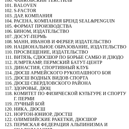
ЧАЙКОВСКИЙ ТЕКСТИЛЬ
BALOVEN
S-FACTOR
ДАР, КОМПАНИЯ
РАСЕНА, КОМПАНИЯ БРЕНД SEAL&PENGUIN
ФОРМАТ ПРОИЗВОДСТВА
БИНОМ, ИЗДАТЕЛЬСТВО
ДОСУГ-ПЕРМЬ
МАНН, ИВАНОВ И ФЕРБЕР, ИЗДАТЕЛЬСТВО
НАЦИОНАЛЬНОЕ ОБРАЗОВАНИЕ, ИЗДАТЕЛЬСТВО
ПРОСВЕЩЕНИЕ, ИЗДАТЕЛЬСТВО
ВИТЯЗЬ, СДЮСШОР ПО БОРЬБЕ САМБО И ДЗЮДО
JUMPTRAMP, ПЕРМСКИЙ БАТУТ-ЦЕНТР
ДИНАСТИЯ, СПОРТИВНЫЙ КЛУБ
ДЮСШ АРМЕЙСКОГО РУКОПАШНОГО БОЯ
ДЮСШ ВОДНЫХ ВИДОВ СПОРТА
ДЮСШ СВЕРДЛОВСКОГО РАЙОНА
ЗДОРОВЬЕ, ДЮЦ
КОМИТЕТ ПО ФИЗИЧЕСКОЙ КУЛЬТУРЕ И СПОРТУ
Г. ПЕРМИ
ЛУЧНЫЙ БОЙ
НИКА, ДЮСШ
НОРТОН-ЮНИОР, ДЮСТШ
ОЛИМПИЙСКИЕ РАКЕТКИ, ДЮСШОР
ПЕРМСКАЯ ФЕДЕРАЦИЯ АЛЬПИНИЗМА И