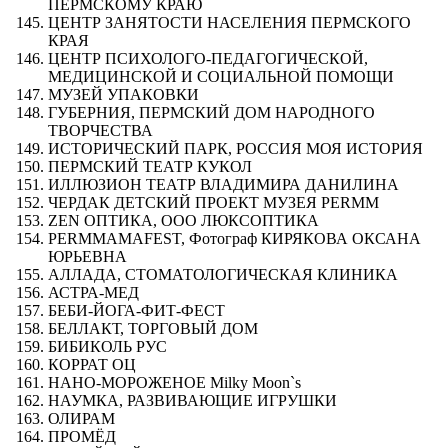
ПЕРМСКОМУ КРАЮ
ЦЕНТР ЗАНЯТОСТИ НАСЕЛЕНИЯ ПЕРМСКОГО
КРАЯ
ЦЕНТР ПСИХОЛОГО-ПЕДАГОГИЧЕСКОЙ,
МЕДИЦИНСКОЙ И СОЦИАЛЬНОЙ ПОМОЩИ
МУЗЕЙ УПАКОВКИ
ГУБЕРНИЯ, ПЕРМСКИЙ ДОМ НАРОДНОГО
ТВОРЧЕСТВА
ИСТОРИЧЕСКИЙ ПАРК, РОССИЯ МОЯ ИСТОРИЯ
ПЕРМСКИЙ ТЕАТР КУКОЛ
ИЛЛЮЗИОН ТЕАТР ВЛАДИМИРА ДАНИЛИНА
ЧЕРДАК ДЕТСКИЙ ПРОЕКТ МУЗЕЯ PERMM
ZEN ОПТИКА, ООО ЛЮКСОПТИКА
PERMMAMAFEST, Фотограф КИРЯКОВА ОКСАНА
ЮРЬЕВНА
АЛЛАДА, СТОМАТОЛОГИЧЕСКАЯ КЛИНИКА
АСТРА-МЕД
БЕБИ-ЙОГА-ФИТ-ФЕСТ
БЕЛЛАКТ, ТОРГОВЫЙ ДОМ
БИБИКОЛЬ РУС
КОРРАТ ОЦ
НАНО-МОРОЖЕНОЕ Milky Moon`s
НАУМКА, РАЗВИВАЮЩИЕ ИГРУШКИ
ОЛИРАМ
ПРОМЁД