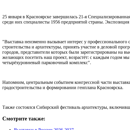
25 января в Красноярске завершилась 21-я Специализированна
среди них специалисты 1956 предприятий страны. Экспозиция з
"Выставка неизменно вызывает интерес у профессионального с
строительства и архитектуры, принять участие в деловой прогр
городов, представители которых были зарегистрированы на выста
желающих посетить наш проект, возрастёт: с каждым годом мы
четырёхуровневый парковочный комплекс".
Напомним, центральным событием конгрессной части выставки
градостроительства и формировании генплана Красноярска.
Также состоялся Сибирский фестиваль архитектуры, включивш
Смотрите также:
Выставки в России 2026-2027