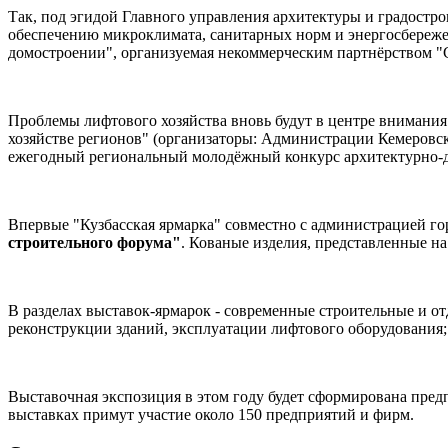
Так, под эгидой Главного управления архитектуры и градост
обеспечению микроклимата, санитарных норм и энергосбереже
домостроении", организуемая некоммерческим партнёрством "Ст
Проблемы лифтового хозяйства вновь будут в центре вниман
хозяйстве регионов" (организаторы: Администрации Кемеровск
ежегодный региональный молодёжный конкурс архитектурно-д
Впервые "Кузбасская ярмарка" совместно с администрацией го
строительного форума"
. Кованые изделия, представленные на
В разделах выставок-ярмарок - современные строительные и от
реконструкции зданий, эксплуатации лифтового оборудования; 
Выставочная экспозиция в этом году будет сформирована предп
выставках примут участие около 150 предприятий и фирм.