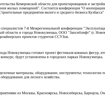
роительства Кемеровской области для проектировщиков и застро
ния жилых помещений". Состоится конференция "О кооперации 
роительные предприятия малого и среднего бизнеса Кузбасса" (
ия специалистов 7-й Межрегиональной конференции "Эксплуатац
ой области и города Новокузнецка, ООО "Запсиблифт" (г. Ново
изайнерских проектов студентов ССУЗов.
рода Новокузнецка готовит проект фестиваля кованых фигур, ит
 конкурс, будут установлены в городских парках Новокузнецка.
делочные материалы, оборудование, инструменты; технологии по
оборудование для лесного хозяйства.
риятиями из Москвы, Красноярска, Новосибирска, Барнаула, Омс