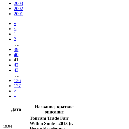
2003
2002
2001
«
<
1
2
…
39
40
41
42
43
…
126
127
>
»
Название, краткое
Дата
описание
Tourism Trade Fair
With a Smile - 2013
(г.
19.04
Ческе-Будеёвице,