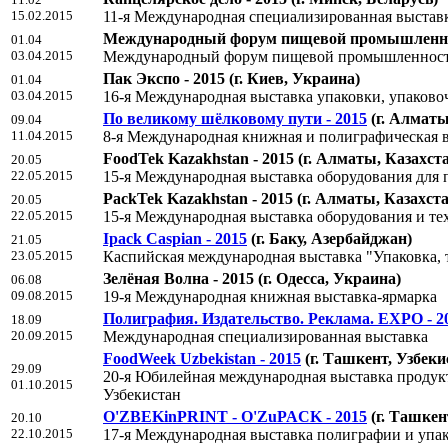
15.02.2015
11-я Международная специализированная выстав
Международный форум пищевой промышленност
01.04
03.04.2015
Международный форум пищевой промышленност
Пак Экспо - 2015
(г. Киев, Украина)
01.04
03.04.2015
16-я Международная выставка упаковки, упаково
По великому шёлковому пути - 2015
(г. Алматы
09.04
11.04.2015
8-я Международная книжная и полиграфическая 
FoodTek Kazakhstan - 2015
(г. Алматы, Казахст
20.05
22.05.2015
15-я Международная выставка оборудования для 
PackTek Kazakhstan - 2015
(г. Алматы, Казахста
20.05
22.05.2015
15-я Международная выставка оборудования и т
Ipack Caspian - 2015
(г. Баку, Азербайджан)
21.05
23.05.2015
Каспийская международная выставка "Упаковка, т
Зелёная Волна - 2015
(г. Одесса, Украина)
06.08
09.08.2015
19-я Международная книжная выставка-ярмарка
Полиграфия. Издательство. Реклама. EXPO - 2
18.09
20.09.2015
Международная специализированная выставка
FoodWeek Uzbekistan - 2015
(г. Ташкент, Узбеки
29.09
20-я Юбилейная международная выставка продукт
01.10.2015
Узбекистан
O'ZBEKinPRINT - O'ZuPACK - 2015
(г. Ташкен
20.10
22.10.2015
17-я Международная выставка полиграфии и упа