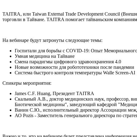
TAITRA, или Taiwan External Trade Development Council (Вне
торговли в Тайване. TAITRA помогает тайваньским компаниям
На вебинаре будут затронуты следующие темы:
Госпитали для борьбы с COVID-19: Опыт Мемориального 
Умная медицина на Тайване
Смена парадигмы цифрового здравоохранения 4.0
Новые возможности для робототехники после пандемии
Система быстрого контроля температуры Walle Screen-AI
Спикеры мероприятия:
James C.F. Huang, Президент TAITRA
Скальный А.В., доктор медицинских наук, профессор, 
Биотической медицины", заведующий кафедрой "Медиц
Ванин С.Ю., исполнительный директор Ассоциации меж
АО Pozis - Заместитель генерального директора по страте
Важно и то, что на вебинаре будет представлена информация 