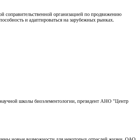
ской соправительственной организацией по продвижению
особность и адаптироваться на зарубежных рынках.
 научной школы биоэлементологии, президент АНО "Центр
вещены новые возможности для некоторых отраслей жизни. ОАО