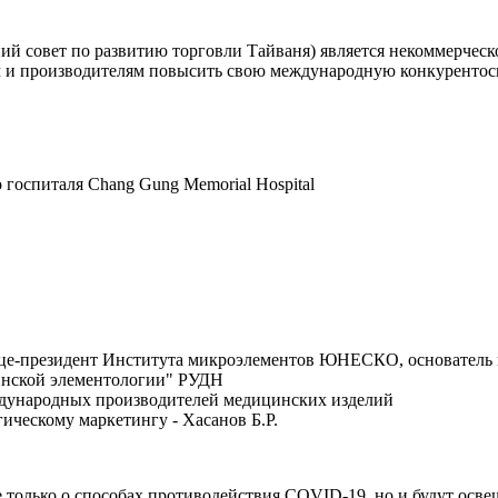
шний совет по развитию торговли Тайваня) является некоммерче
 и производителям повысить свою международную конкурентосп
госпиталя Chang Gung Memorial Hospital
вице-президент Института микроэлементов ЮНЕСКО, основатель
инской элементологии" РУДН
дународных производителей медицинских изделий
гическому маркетингу - Хасанов Б.Р.
не только о способах противодействия COVID-19, но и будут ос