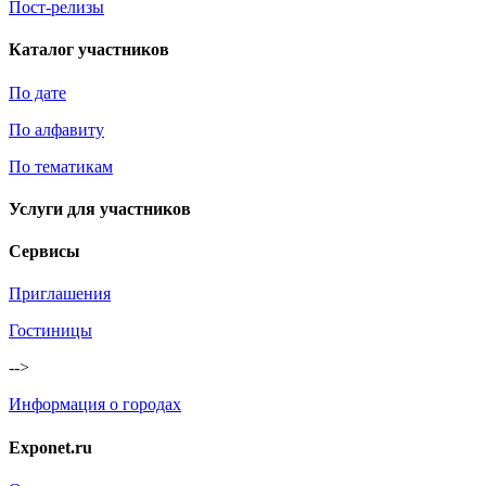
Пост-релизы
Каталог участников
По дате
По алфавиту
По тематикам
Услуги для участников
Сервисы
Приглашения
Гостиницы
-->
Информация о городах
Exponet.ru