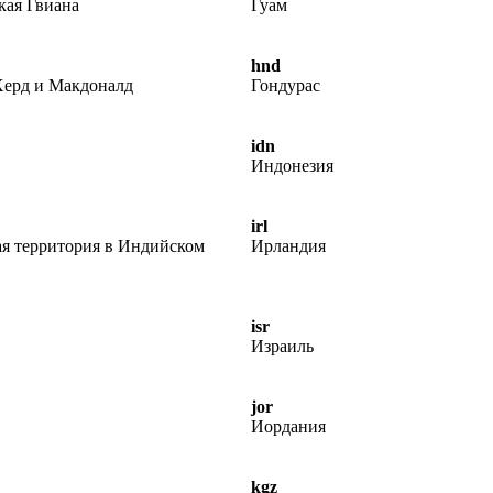
кая Гвиана
Гуам
hnd
Херд и Макдоналд
Гондурас
idn
Индонезия
irl
ая территория в Индийском
Ирландия
isr
Израиль
jor
Иордания
kgz