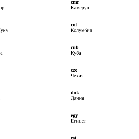
cmr
ар
Камерун
col
Кука
Колумбия
cub
а
Куба
cze
Чехия
dnk
а
Дания
egy
Египет
est