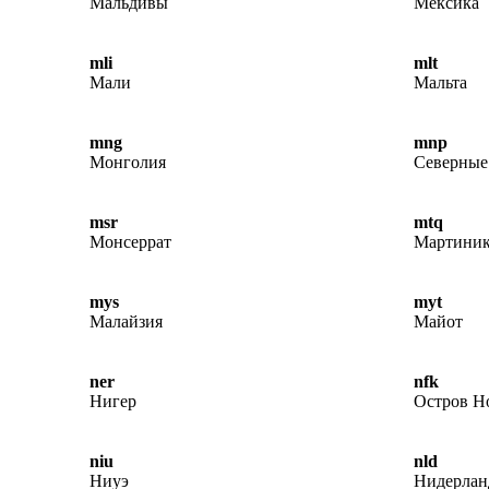
Мальдивы
Мексика
mli
mlt
Мали
Мальта
mng
mnp
Монголия
Северные
msr
mtq
Монсеррат
Мартиник
mys
myt
Малайзия
Майот
ner
nfk
Нигер
Остров Н
niu
nld
Ниуэ
Нидерла