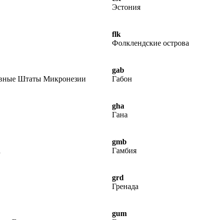
Эстония
flk
Фолклендские острова
gab
вные Штаты Микронезии
Габон
gha
Гана
gmb
а
Гамбия
grd
Гренада
gum