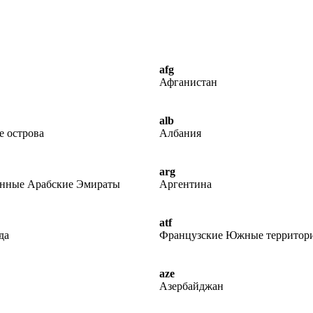
afg
Афганистан
alb
е острова
Албания
arg
нные Арабские Эмираты
Аргентина
atf
да
Французские Южные территор
aze
Азербайджан