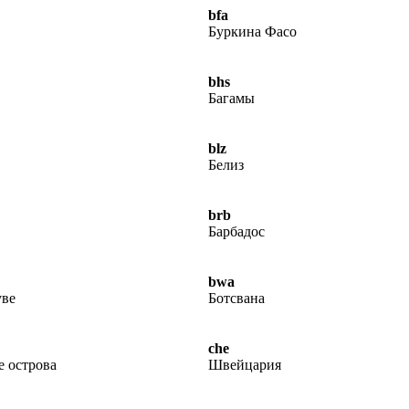
bfa
Буркина Фасо
bhs
Багамы
blz
Белиз
brb
Барбадос
bwa
уве
Ботсвана
che
 острова
Швейцария