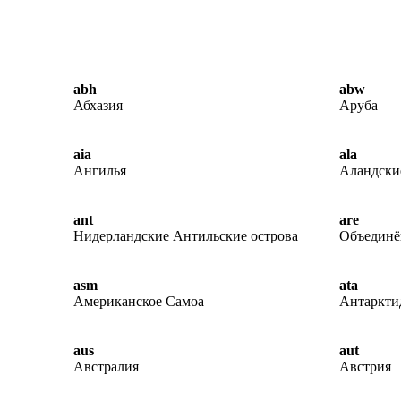
abh
abw
Абхазия
Аруба
aia
ala
Ангилья
Аландски
ant
are
Нидерландские Антильские острова
Объединё
asm
ata
Американское Самоа
Антаркти
aus
aut
Австралия
Австрия