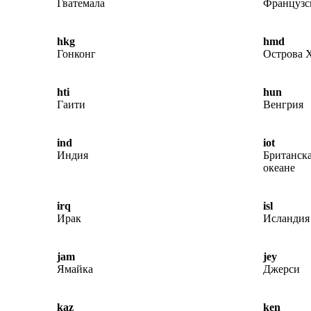
Гватемала
Французс
hkg
hmd
Гонконг
Острова 
hti
hun
Гаити
Венгрия
ind
iot
Индия
Британск
океане
irq
isl
Ирак
Исландия
jam
jey
Ямайка
Джерси
kaz
ken