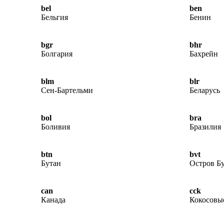
bel
ben
Бельгия
Бенин
bgr
bhr
Болгария
Бахрейн
blm
blr
Сен-Бартельми
Беларусь
bol
bra
Боливия
Бразилия
btn
bvt
Бутан
Остров Б
can
cck
Канада
Кокосовые