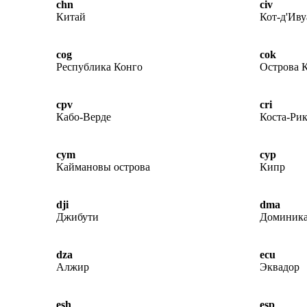
chn
civ
Китай
Кот-д'Иву
cog
cok
Республика Конго
Острова 
cpv
cri
Кабо-Верде
Коста-Рик
cym
cyp
Каймановы острова
Кипр
dji
dma
Джибути
Доминик
dza
ecu
Алжир
Эквадор
esh
esp