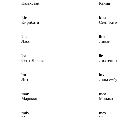
Казахстан
Кения
kir
kna
Кирибати
Сент-Кит
lao
lbn
Лаос
Ливан
lca
lie
Сент-Люсия
Лихтеншт
ltu
lux
Литва
Люксембу
mar
mco
Марокко
Монако
mdv
mex