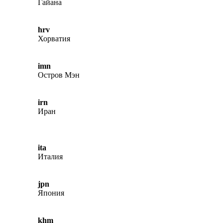
Гайана
hrv
Хорватия
imn
Остров Мэн
irn
Иран
ita
Италия
jpn
Япония
khm