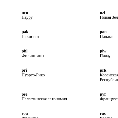
nru
nzl
Науру
Новая Зе
pak
pan
Пакистан
Панама
phl
plw
Филиппины
Палау
pri
prk
Пуэрто-Рико
Корейска
Республи
pse
pyf
Палестинская автономия
Французс
rou
rus