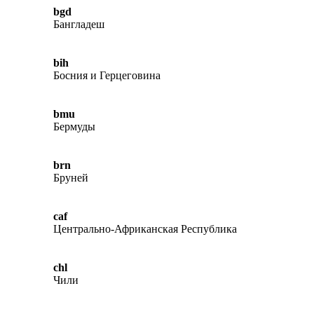
bgd
Бангладеш
bih
Босния и Герцеговина
bmu
Бермуды
brn
Бруней
caf
Центрально-Африканская Республика
chl
Чили