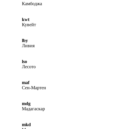
Камбоджа
kwt
Кувейт
lby
Ливия
lso
Лесото
maf
Сен-Мартен
mdg
Мадагаскар
mkd