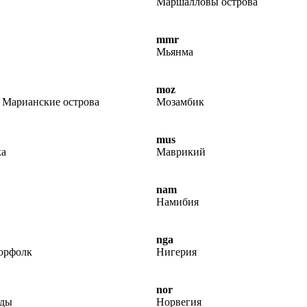
Маршалловы острова
mmr
Мьянма
moz
 Марианские острова
Мозамбик
mus
а
Маврикий
nam
Намибия
nga
орфолк
Нигерия
nor
нды
Норвегия