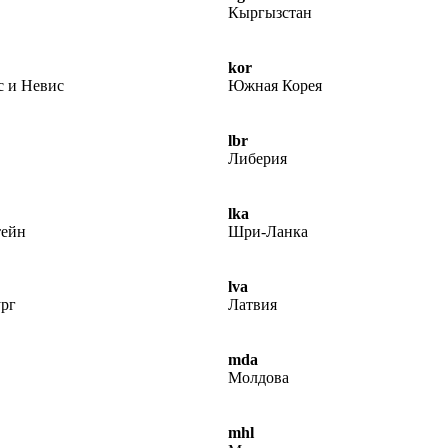
Кыргызстан
kor
с и Невис
Южная Корея
lbr
Либерия
lka
ейн
Шри-Ланка
lva
рг
Латвия
mda
Молдова
mhl