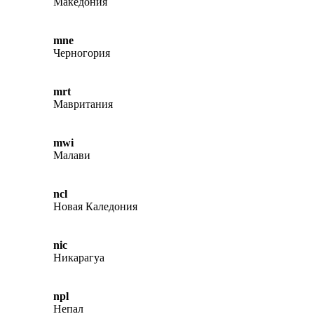
Македония
mne
Черногория
mrt
Мавритания
mwi
Малави
ncl
Новая Каледония
nic
Никарагуа
npl
Непал