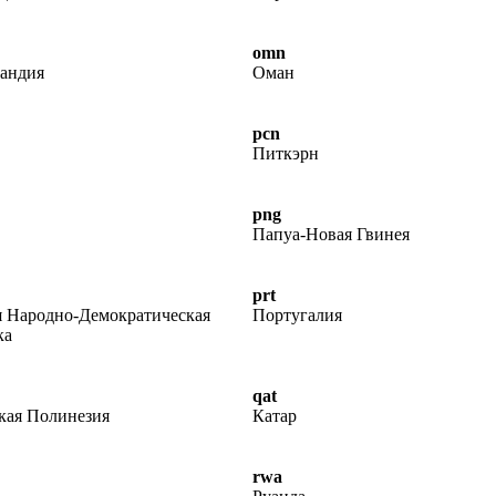
omn
ландия
Оман
pcn
Питкэрн
png
Папуа-Новая Гвинея
prt
я Народно-Демократическая
Португалия
ка
qat
кая Полинезия
Катар
rwa