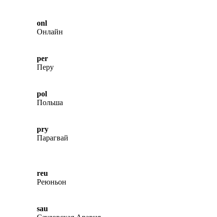
onl
Онлайн
per
Перу
pol
Польша
pry
Парагвай
reu
Реюньон
sau