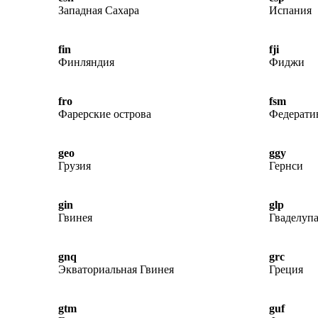
Западная Сахара
Испания
fin
fji
Финляндия
Фиджи
fro
fsm
Фарерские острова
Федерати
geo
ggy
Грузия
Гернси
gin
glp
Гвинея
Гваделуп
gnq
grc
Экваториальная Гвинея
Греция
gtm
guf