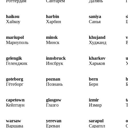
Роттердам
Сантарем
Далянь
haikou
harbin
saniya
s
Хайкоу
Харбин
Санья
mariupol
minsk
khujand
v
Мариуполь
Минск
Худжанд
gelengik
innsbruck
kharkov
u
Геленджик
Инсбрук
Харьков
У
goteborg
poznan
bern
b
Гётеборг
Познань
Берн
Б
capetown
glasgow
izmir
t
Кейптаун
Глазго
Измир
warsaw
yerevan
sarapul
o
Варшава
Ереван
Сарапул