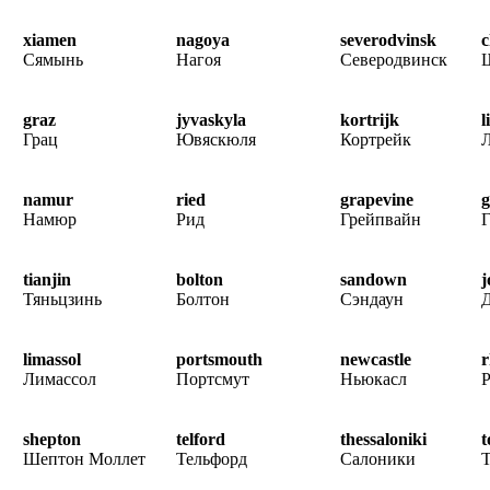
xiamen
nagoya
severodvinsk
c
Сямынь
Нагоя
Северодвинск
graz
jyvaskyla
kortrijk
l
Грац
Ювяскюля
Кортрейк
namur
ried
grapevine
g
Намюр
Рид
Грейпвайн
Г
tianjin
bolton
sandown
j
Тяньцзинь
Болтон
Сэндаун
limassol
portsmouth
newcastle
r
Лимассол
Портсмут
Ньюкасл
Р
shepton
telford
thessaloniki
t
Шептон Моллет
Тельфорд
Салоники