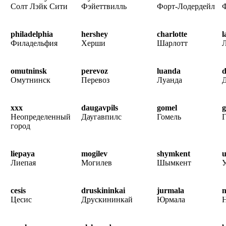
Солт Лэйк Сити
Фэйеттвилль
Форт-Лодердейл
philadelphia
hershey
charlotte
l
Филадельфия
Херши
Шарлотт
omutninsk
perevoz
luanda
Омутнинск
Перевоз
Луанда
xxx
daugavpils
gomel
Неопределенный
Даугавпилс
Гомель
город
liepaya
mogilev
shymkent
u
Лиепая
Могилев
Шымкент
У
cesis
druskininkai
jurmala
n
Цесис
Друскининкай
Юрмала