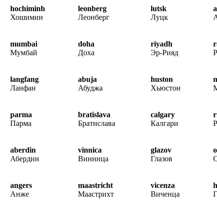
hochiminh
leonberg
lutsk
Хошимин
Леонберг
Луцк
mumbai
doha
riyadh
r
Мумбай
Доха
Эр-Рияд
Р
langfang
abuja
huston
m
Ланфан
Абуджа
Хьюстон
parma
bratislava
calgary
r
Парма
Братислава
Калгари
aberdin
vinnica
glazov
o
Абердин
Винница
Глазов
angers
maastricht
vicenza
Анже
Маастрихт
Виченца
Г