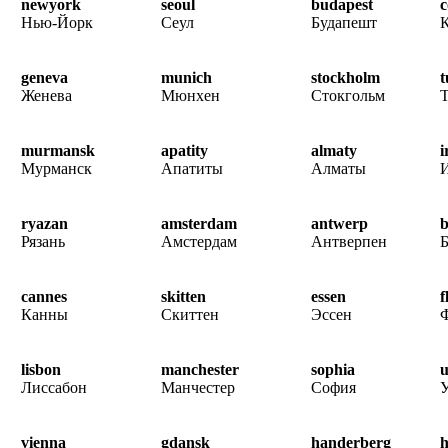
newyork
seoul
budapest
Нью-Йорк
Сеул
Будапешт
К
geneva
munich
stockholm
t
Женева
Мюнхен
Стокгольм
murmansk
apatity
almaty
i
Мурманск
Апатиты
Алматы
ryazan
amsterdam
antwerp
b
Рязань
Амстердам
Антверпен
Б
cannes
skitten
essen
f
Канны
Скиттен
Эссен
lisbon
manchester
sophia
u
Лиссабон
Манчестер
София
vienna
gdansk
handerberg
h