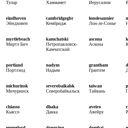
Тулар
Хаммамет
Иерусалим
eindhoven
cambridgegbr
lonslesaunier
n
Эйндховен
Кембридж
Лон-ле-Сонье
myrtlebeach
kamchatski
ascona
k
Миртл Бич
Петропавловск-
Аскона
К
Камчатский
portland
nadym
grantham
d
Портлэнд
Надым
Грантем
michurinsk
severobaikalsk
taiwan
p
Мичуринск
Северобайкальск
Тайвань
П
chiasso
dhaka
aveiro
r
Кьяссо
Дакка
Авейру
Р
emmelord
dongying
dombai
m