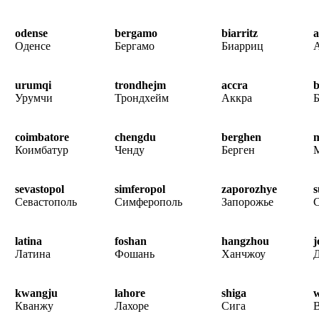
odense
bergamo
biarritz
a
Оденсе
Бергамо
Биарриц
urumqi
trondhejm
accra
b
Урумчи
Трондхейм
Аккра
Б
coimbatore
chengdu
berghen
Коимбатур
Ченду
Берген
sevastopol
simferopol
zaporozhye
Севастополь
Симферополь
Запорожье
latina
foshan
hangzhou
j
Латина
Фошань
Ханчжоу
kwangju
lahore
shiga
Кванжу
Лахоре
Сига