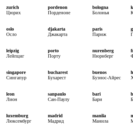
zurich
pordenon
bologna
k
Цюрих
Порденоне
Болонья
oslo
djakarta
paris
g
Осло
Джакарта
Париж
Г
leipzig
porto
nurenberg
f
Лейпциг
Порту
Нюрнберг
singapore
bucharest
buenos
h
Сингапур
Бухарест
Буэнос-Айрес
leon
sanpaulo
bari
b
Лион
Сан-Паулу
Бари
Б
luxemburg
madrid
manila
m
Люксембург
Мадрид
Манила