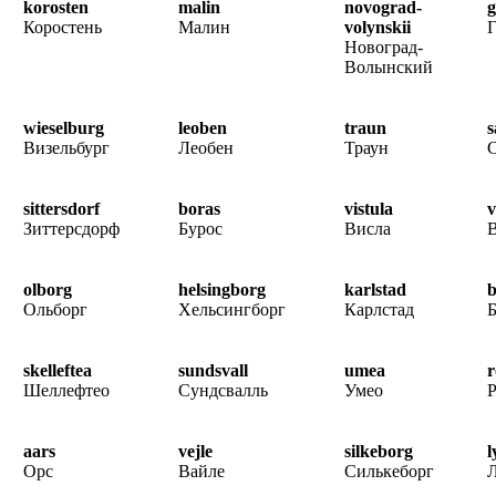
korosten
malin
novograd-
g
Коростень
Малин
volynskii
Г
Новоград-
Волынский
wieselburg
leoben
traun
s
Визельбург
Леобен
Траун
С
sittersdorf
boras
vistula
v
Зиттерсдорф
Бурос
Висла
В
olborg
helsingborg
karlstad
b
Ольборг
Хельсингборг
Карлстад
Б
skelleftea
sundsvall
umea
r
Шеллефтео
Сундсвалль
Умео
Р
aars
vejle
silkeborg
l
Орс
Вайле
Силькеборг