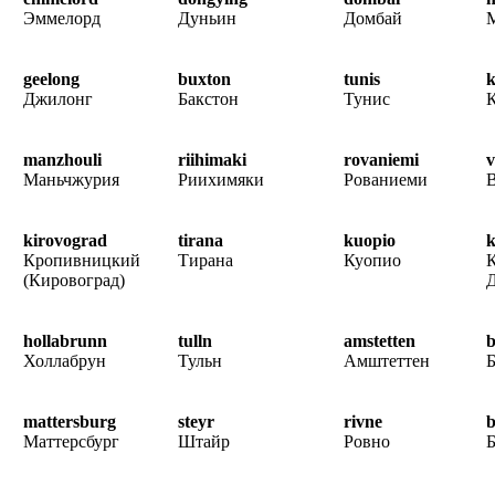
Эммелорд
Дуньин
Домбай
geelong
buxton
tunis
k
Джилонг
Бакстон
Тунис
К
manzhouli
riihimaki
rovaniemi
v
Маньчжурия
Риихимяки
Рованиеми
В
kirovograd
tirana
kuopio
Кропивницкий
Тирана
Куопио
К
(Кировоград)
hollabrunn
tulln
amstetten
b
Холлабрун
Тульн
Амштеттен
Б
mattersburg
steyr
rivne
b
Маттерсбург
Штайр
Ровно
Б