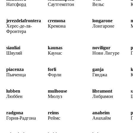
Натсфорд
Саутгемптон
Вельс
jerezdelafrontera
cremona
longarone
m
Херес-де-ля-
Кремона
Лонгароне
Фронтера
siauliai
kaunas
noviligur
p
Шяуляй
Каунас
Нови Лигуре
piacenza
forli
ganja
Пьяченца
Форли
Гянджа
lubben
mulhouse
libramont
s
Люббен
Мюлуз
Либрамон
radgona
reims
anaheim
p
Горня-Радгона
Реймс
Анахайм
П