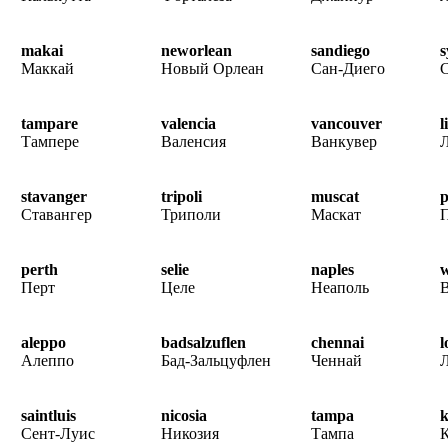
makai
neworlean
sandiego
s
Маккай
Новый Орлеан
Сан-Диего
tampare
valencia
vancouver
l
Тампере
Валенсия
Ванкувер
stavanger
tripoli
muscat
Ставангер
Триполи
Маскат
perth
selie
naples
w
Перт
Целе
Неаполь
aleppo
badsalzuflen
chennai
l
Алеппо
Бад-Зальцуфлен
Ченнай
saintluis
nicosia
tampa
k
Сент-Луис
Никозия
Тампа