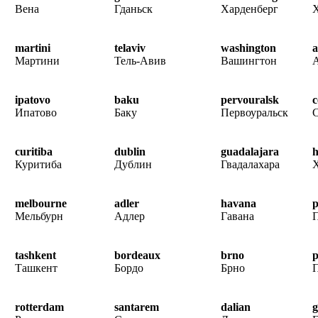
Вена
Гданьск
Харденберг
martini
telaviv
washington
a
Мартини
Тель-Авив
Вашингтон
ipatovo
baku
pervouralsk
c
Ипатово
Баку
Первоуральск
curitiba
dublin
guadalajara
h
Куритиба
Дублин
Гвадалахара
melbourne
adler
havana
p
Мельбурн
Адлер
Гавана
tashkent
bordeaux
brno
p
Ташкент
Бордо
Брно
rotterdam
santarem
dalian