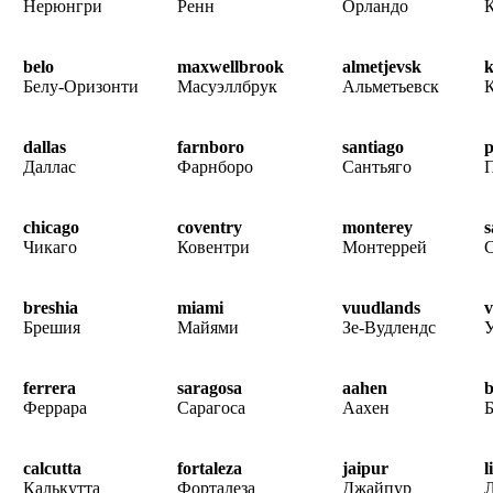
Нерюнгри
Ренн
Орландо
belo
maxwellbrook
almetjevsk
Белу-Оризонти
Масуэллбрук
Альметьевск
К
dallas
farnboro
santiago
p
Даллас
Фарнборо
Сантьяго
chicago
coventry
monterey
s
Чикаго
Ковентри
Монтеррей
breshia
miami
vuudlands
Брешия
Майями
Зе-Вудлендс
У
ferrera
saragosa
aahen
b
Феррара
Сарагоса
Аахен
Б
calcutta
fortaleza
jaipur
l
Калькутта
Форталеза
Джайпур