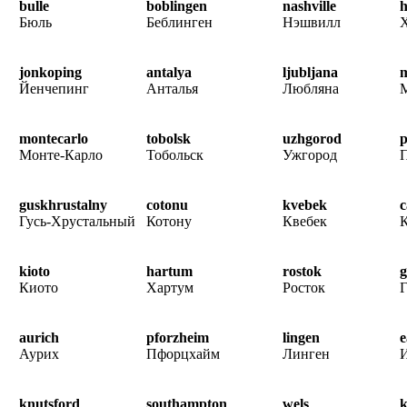
bulle
boblingen
nashville
h
Бюль
Беблинген
Нэшвилл
Х
jonkoping
antalya
ljubljana
Йенчепинг
Анталья
Любляна
montecarlo
tobolsk
uzhgorod
p
Монте-Карло
Тобольск
Ужгород
guskhrustalny
cotonu
kvebek
c
Гусь-Хрустальный
Котону
Квебек
kioto
hartum
rostok
Киото
Хартум
Росток
Г
aurich
pforzheim
lingen
e
Аурих
Пфорцхайм
Линген
knutsford
southampton
wels
k