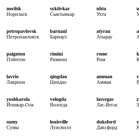
norilsk
syktivkar
uhta
u
Норильск
Сыктывкар
Ухта
У
petropavlovsk
barnaul
atyrau
Петропавловск
Барнаул
Атырау
paignton
rimini
rome
k
Пэйнтон
Римини
Рим
К
lavrio
qingdao
amman
v
Лаврион
Циндао
Амман
yoshkarola
vologda
lasvegas
z
Йошкар-Ола
Вологда
Лас-Вегас
З
sumy
louisville
duksford
y
Сумы
Луисвилл
Даксфорд