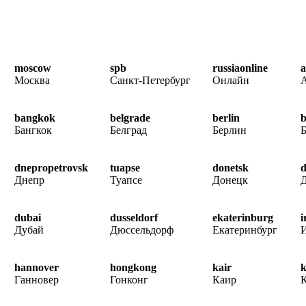
moscow
spb
russiaonline
a
Москва
Санкт-Петербург
Онлайн
bangkok
belgrade
berlin
b
Бангкок
Белград
Берлин
dnepropetrovsk
tuapse
donetsk
d
Днепр
Туапсе
Донецк
dubai
dusseldorf
ekaterinburg
i
Дубай
Дюссельдорф
Екатеринбург
hannover
hongkong
kair
k
Ганновер
Гонконг
Каир