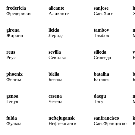
fredericia
alicante
sanjose
h
Фредериcия
Аликанте
Сан-Хосе
girona
lleida
tambov
Жирона
Лерида
Тамбов
reus
sevilla
silleda
v
Реус
Севилья
Сильеда
phoenix
biella
batalha
b
Феникс
Бьелла
Баталья
Б
genoa
cesena
daegu
Генуя
Чезена
Тэгу
fulda
neftejugansk
sanfrancisco
k
Фульда
Нефтеюганск
Сан-Франциско