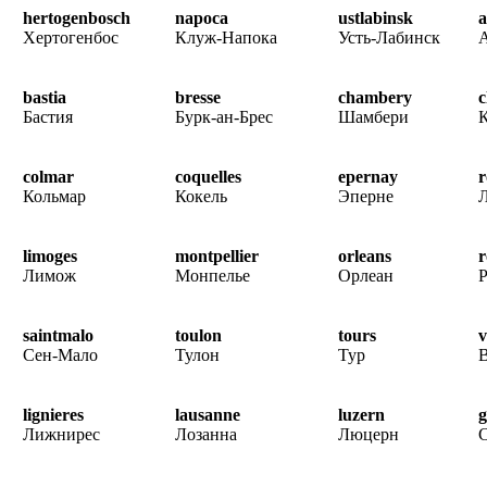
hertogenbosch
napoca
ustlabinsk
a
Хертогенбос
Клуж-Напока
Усть-Лабинск
bastia
bresse
chambery
c
Бастия
Бурк-ан-Брес
Шамбери
colmar
coquelles
epernay
r
Кольмар
Кокель
Эперне
limoges
montpellier
orleans
r
Лимож
Монпелье
Орлеан
saintmalo
toulon
tours
v
Сен-Мало
Тулон
Тур
lignieres
lausanne
luzern
g
Лижнирес
Лозанна
Люцерн
С