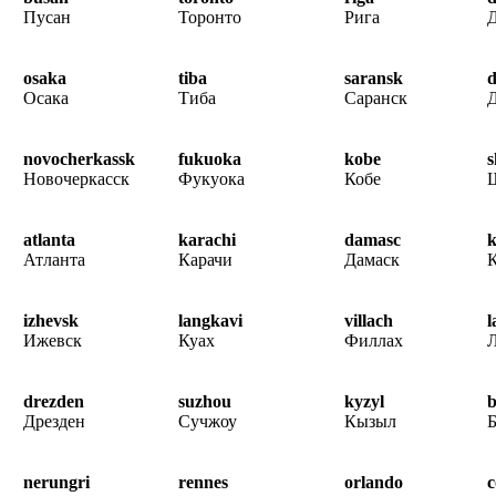
Пусан
Торонто
Рига
osaka
tiba
saransk
Осака
Тиба
Саранск
novocherkassk
fukuoka
kobe
s
Новочеркасск
Фукуока
Кобе
atlanta
karachi
damasc
k
Атланта
Карачи
Дамаск
izhevsk
langkavi
villach
l
Ижевск
Куах
Филлах
Л
drezden
suzhou
kyzyl
b
Дрезден
Сучжоу
Кызыл
Б
nerungri
rennes
orlando