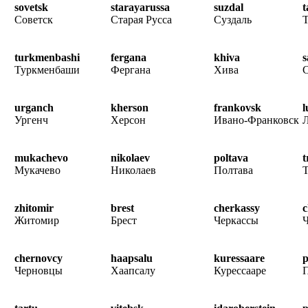
sovetsk
starayarussa
suzdal
t
Советск
Старая Русса
Суздаль
Т
turkmenbashi
fergana
khiva
Туркменбаши
Фергана
Хива
urganch
kherson
frankovsk
l
Ургенч
Херсон
Ивано-Франковск
mukachevo
nikolaev
poltava
t
Мукачево
Николаев
Полтава
Т
zhitomir
brest
cherkassy
c
Житомир
Брест
Черкассы
chernovcy
haapsalu
kuressaare
Черновцы
Хаапсалу
Курессааре