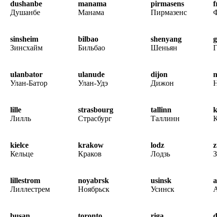
dushanbe
manama
pirmasens
f
Душанбе
Манама
Пирмазенс
sinsheim
bilbao
shenyang
g
Зинсхайм
Бильбао
Шеньян
Г
ulanbator
ulanude
dijon
n
Улан-Батор
Улан-Удэ
Дижон
lille
strasbourg
tallinn
k
Лилль
Страсбург
Таллинн
kielce
krakow
lodz
z
Кельце
Краков
Лодзь
lillestrom
noyabrsk
usinsk
a
Лиллестрем
Ноябрьск
Усинск
busan
toronto
riga