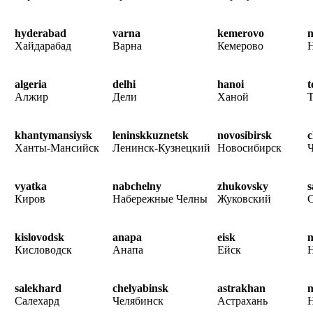
hyderabad
varna
kemerovo
n
Хайдарабад
Варна
Кемерово
algeria
delhi
hanoi
t
Алжир
Дели
Ханой
Т
khantymansiysk
leninskkuznetsk
novosibirsk
c
Ханты-Мансийск
Ленинск-Кузнецкий
Новосибирск
vyatka
nabchelny
zhukovsky
s
Киров
Набережные Челны
Жуковский
С
kislovodsk
anapa
eisk
Кисловодск
Анапа
Ейск
salekhard
chelyabinsk
astrakhan
n
Салехард
Челябинск
Астрахань