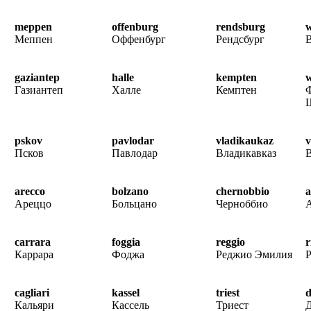
meppen
offenburg
rendsburg
w
Меппен
Оффенбург
Рендсбург
В
gaziantep
halle
kempten
w
Газиантеп
Халле
Кемптен
pskov
pavlodar
vladikaukaz
v
Псков
Павлодар
Владикавказ
arecco
bolzano
chernobbio
Ареццо
Больцано
Черноббио
carrara
foggia
reggio
r
Каррара
Фоджа
Реджио Эмилия
Р
cagliari
kassel
triest
Кальяри
Кассель
Триест