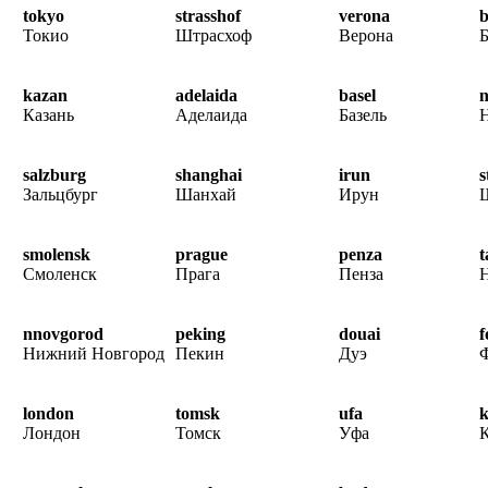
tokyo
strasshof
verona
Токио
Штрасхоф
Верона
kazan
adelaida
basel
n
Казань
Аделаида
Базель
salzburg
shanghai
irun
s
Зальцбург
Шанхай
Ирун
smolensk
prague
penza
t
Смоленск
Прага
Пенза
nnovgorod
peking
douai
f
Нижний Новгород
Пекин
Дуэ
Ф
london
tomsk
ufa
k
Лондон
Томск
Уфа