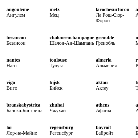
angouleme
metz
larochesurforon
a
Ангулем
Мец
Ла Рош-Сюр-
Форон
besancon
chalonsenchampagne
grenoble
m
Безансон
Шалон-Ан-Шампань
Гренобль
nantes
toulouse
almeria
r
Нант
Тулуза
Альмерия
vigo
bijsk
aktau
t
Виго
Бийск
Актау
branskabystrica
zhuhai
athens
Банска-Бистрица
Чжухай
Афины
lor
regensburg
bayroit
b
Лор-на-Майне
Регенсбург
Байройт