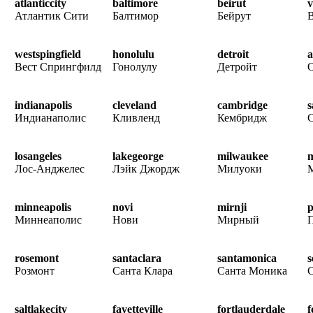
atlanticcity
baltimore
beirut
v
Атлантик Сити
Балтимор
Бейрут
westspingfield
honolulu
detroit
a
Вест Спрингфилд
Гонолулу
Детройт
indianapolis
cleveland
cambridge
s
Индианаполис
Кливленд
Кембридж
losangeles
lakegeorge
milwaukee
Лос-Анджелес
Лэйк Джордж
Милуоки
minneapolis
novi
mirnji
p
Миннеаполис
Нови
Мирный
rosemont
santaclara
santamonica
s
Розмонт
Санта Клара
Санта Моника
saltlakecity
fayetteville
fortlauderdale
f