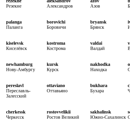
rezekne
aleksandrov
azov
b
Резекне
Александров
Азов
palanga
borovichi
bryansk
i
Паланга
Боровичи
Брянск
kiselevsk
kostroma
valdai
v
Киселёвск
Кострома
Валдай
newhamburg
kursk
nakhodka
o
Нову-Амбургу
Курск
Находка
pereslavl
ottaviano
bukhara
c
Переславль-
Оттавьяно
Бухара
Залесский
cherkessk
rostovvelikii
sakhalinsk
s
Черкесск
Ростов Великий
Южно-Сахалинск
С