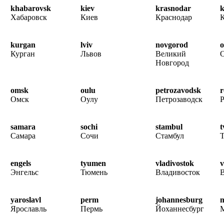
khabarovsk
kiev
krasnodar
k
Хабаровск
Киев
Краснодар
К
kurgan
lviv
novgorod
o
Курган
Львов
Великий
О
Новгород
omsk
oulu
petrozavodsk
r
Омск
Оулу
Петрозаводск
Р
samara
sochi
stambul
t
Самара
Сочи
Стамбул
Т
engels
tyumen
vladivostok
v
Энгельс
Тюмень
Владивосток
В
yaroslavl
perm
johannesburg
m
Ярославль
Пермь
Йоханнесбург