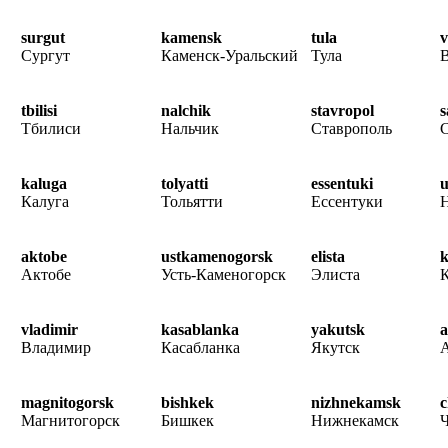
surgut
kamensk
tula
v
Сургут
Каменск-Уральский
Тула
tbilisi
nalchik
stavropol
s
Тбилиси
Нальчик
Ставрополь
С
kaluga
tolyatti
essentuki
u
Калуга
Тольятти
Ессентуки
aktobe
ustkamenogorsk
elista
k
Актобе
Усть-Каменогорск
Элиста
vladimir
kasablanka
yakutsk
Владимир
Касабланка
Якутск
magnitogorsk
bishkek
nizhnekamsk
c
Магнитогорск
Бишкек
Нижнекамск