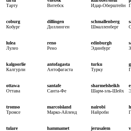
tartu
vitebsk
idaroberstein
Тарту
Витебск
Идар-Оберштейн
coburg
dillingen
schmallenberg
s
Кобург
Диллинген
Шмалленберг
lulea
reno
edinburgh
s
Лулео
Рено
Эдинбург
З
kalgoorlie
antofagasta
turku
g
Калгурли
Антофагаста
Турку
ottawa
santafe
sharmelsheikh
Оттава
Санта-Фе
Шарм-эль-Шейх
tromso
marcoisland
nairobi
h
Тромсе
Марко-Айленд
Найроби
Г
tulare
hammamet
jerusalem
v